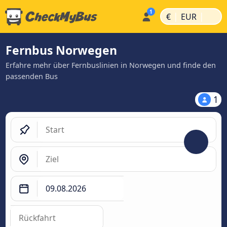
|
|
€
EUR
Fernbus Norwegen
Erfahre mehr über Fernbuslinien in Norwegen und finde den
passenden Bus
1