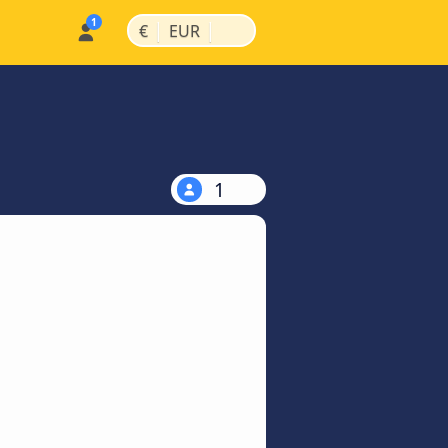
|
|
€
EUR
1