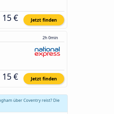
15 €
Jetzt finden
2h 0min
15 €
Jetzt finden
gham über Coventry reist? Die