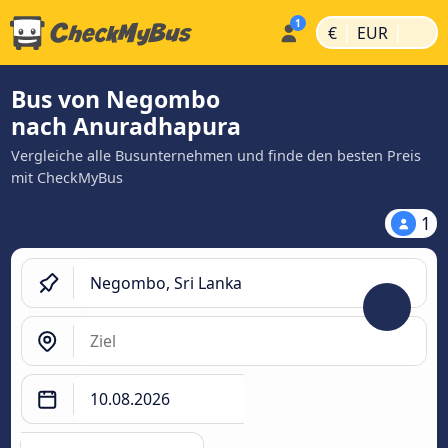
|
|
€
EUR
Bus von Negombo
nach Anuradhapura
Vergleiche alle Busunternehmen und finde den besten Preis
mit CheckMyBus
1