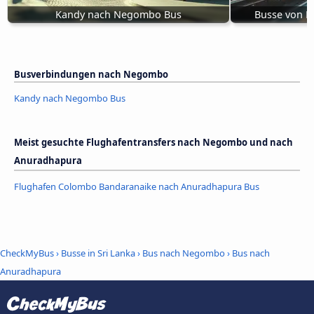
Kandy nach Negombo Bus
Busse von 
Busverbindungen nach Negombo
Kandy nach Negombo Bus
Meist gesuchte Flughafentransfers nach Negombo und nach
Anuradhapura
Flughafen Colombo Bandaranaike nach Anuradhapura Bus
CheckMyBus
›
Busse in Sri Lanka
›
Bus nach Negombo
›
Bus nach
Anuradhapura