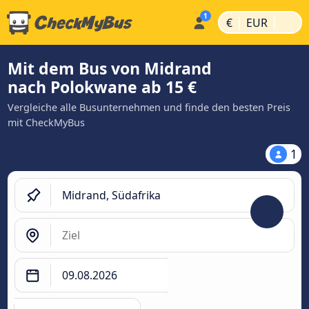
|
|
€
EUR
Mit dem Bus von Midrand
nach Polokwane ab 15 €
Vergleiche alle Busunternehmen und finde den besten Preis
mit CheckMyBus
1