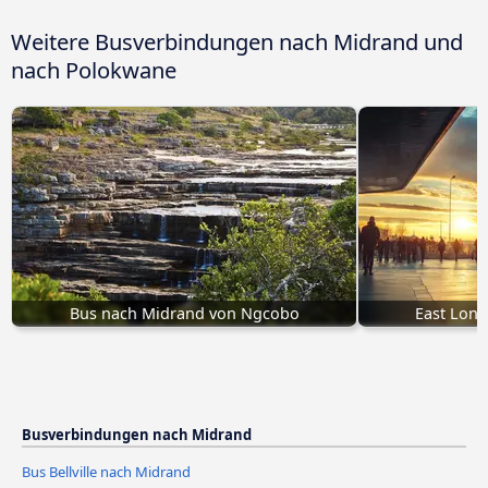
Weitere Busverbindungen nach Midrand und
nach Polokwane
Bus nach Midrand von Ngcobo
East Lon
Busverbindungen nach Midrand
Bus Bellville nach Midrand