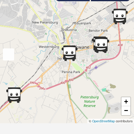
+
−
©
OpenStreetMap
contributors