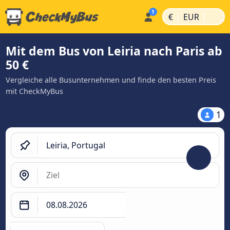
|
|
€
EUR
Mit dem Bus von Leiria nach Paris ab
50 €
Vergleiche alle Busunternehmen und finde den besten Preis
mit CheckMyBus
1