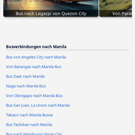
Bus nach Legazpi von Quezon City
Von Parañ
Busverbindungen nach Manila
Bus von Angeles City nach Manila
Von Batangas nach Manila Bus
Bus Daet nach Manila
Naga nach Manila Bus
Von Olongapo nach Manila Bus
Bus San Juan, La Union nach Manila
Tabaco nach Manila Busse
Bus Tacloban nach Manila
Bus nach Manila von Vigan City