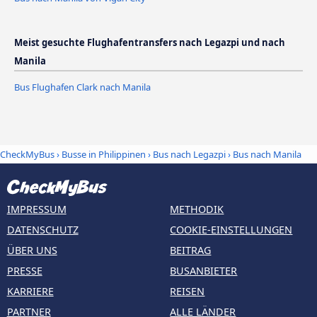
Meist gesuchte Flughafentransfers nach Legazpi und nach
Manila
Bus Flughafen Clark nach Manila
CheckMyBus
›
Busse in Philippinen
›
Bus nach Legazpi
›
Bus nach Manila
IMPRESSUM
METHODIK
DATENSCHUTZ
COOKIE-EINSTELLUNGEN
ÜBER UNS
BEITRAG
PRESSE
BUSANBIETER
KARRIERE
REISEN
PARTNER
ALLE LÄNDER