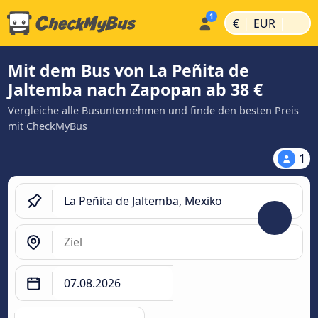
|
|
€
EUR
Mit dem Bus von La Peñita de
Jaltemba nach Zapopan ab 38 €
Vergleiche alle Busunternehmen und finde den besten Preis
mit CheckMyBus
1