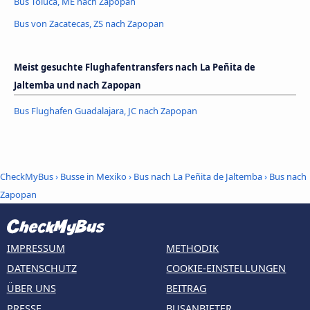
Bus Toluca, ME nach Zapopan
Bus von Zacatecas, ZS nach Zapopan
Meist gesuchte Flughafentransfers nach La Peñita de
Jaltemba und nach Zapopan
Bus Flughafen Guadalajara, JC nach Zapopan
CheckMyBus
›
Busse in Mexiko
›
Bus nach La Peñita de Jaltemba
›
Bus nach
Zapopan
IMPRESSUM
METHODIK
DATENSCHUTZ
COOKIE-EINSTELLUNGEN
ÜBER UNS
BEITRAG
PRESSE
BUSANBIETER