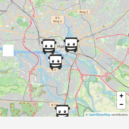
+
−
©
OpenStreetMap
contributors