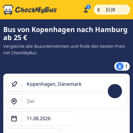
|
|
€
EUR
Bus von Kopenhagen nach Hamburg
ab 25 €
Vergleiche alle Busunternehmen und finde den besten Preis
mit CheckMyBus
1