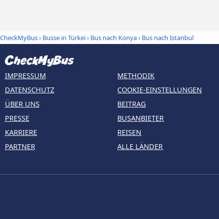
CheckMyBus
›
Busse in Türkei
›
Bus nach Konya
›
Bus nach Istanbul
IMPRESSUM
METHODIK
DATENSCHUTZ
COOKIE-EINSTELLUNGEN
ÜBER UNS
BEITRAG
PRESSE
BUSANBIETER
KARRIERE
REISEN
PARTNER
ALLE LÄNDER