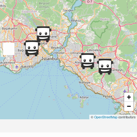
+
−
©
OpenStreetMap
contributors