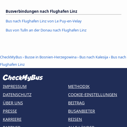
Busverbindungen nach Flughafen Linz
Bus nach Flughafen Linz von Le Puy-en-Velay
Bus von Tulln an der Donau nach Flughafen Linz
CheckMyBus
›
Busse in Bosnien-Herzegowina
›
Bus nach Kalesija
›
Bus nach
Flughafen Linz
IMPRESSUM
METHODIK
DATENSCHUTZ
COOKIE-EINSTELLUNGEN
ÜBER UNS
BEITRAG
PRESSE
BUSANBIETER
KARRIERE
REISEN