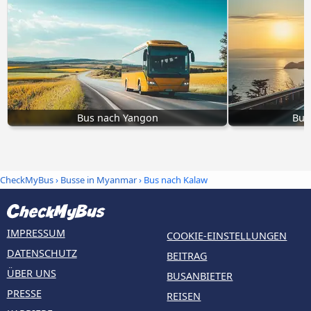
Bus nach Yangon
Bus
CheckMyBus
›
Busse in Myanmar
› Bus nach Kalaw
IMPRESSUM
COOKIE-EINSTELLUNGEN
DATENSCHUTZ
BEITRAG
ÜBER UNS
BUSANBIETER
PRESSE
REISEN