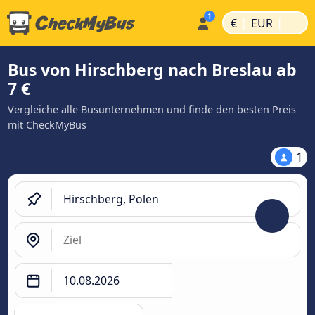
|
|
€
EUR
Bus von Hirschberg nach Breslau ab
7 €
Vergleiche alle Busunternehmen und finde den besten Preis
mit CheckMyBus
1