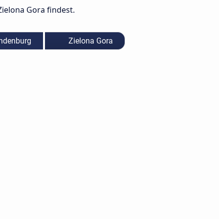
Zielona Gora findest.
andenburg
Zielona Gora