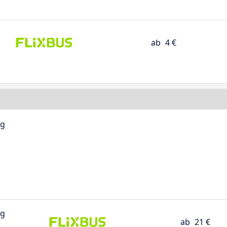
ab
4 €
rg
rg
ab
21 €