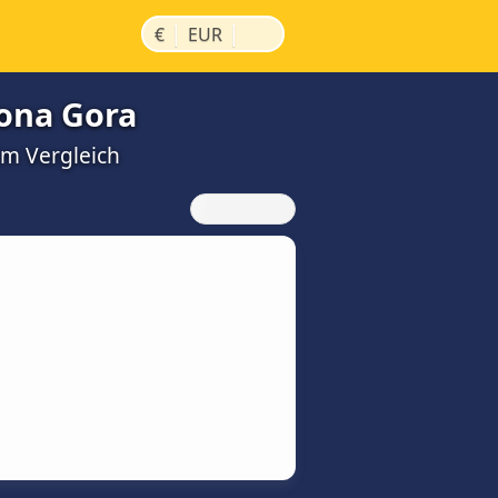
|
|
€
EUR
lona Gora
im Vergleich