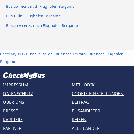
Bus ab Trient nach Flughafen Bergamo
Bus Turin - Flughafen Bergamo
Bus ab Vicenza nach Flughafen Bergamo
CheckMyBus
›
Busse in Italien
›
Bus nach Ferrara
›
Bus nach Flughafen
Bergamo
IMPRESSUM
METHODIK
DATENSCHUTZ
COOKIE-EINSTELLUNGEN
ÜBER UNS
BEITRAG
PRESSE
BUSANBIETER
KARRIERE
REISEN
PARTNER
ALLE LÄNDER