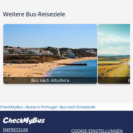
Weitere Bus-Reiseziele
Bus nach Albufeira
Bu
CheckMyBus
›
Busse in Portugal
› Bus nach Ermezinde
IMPRESSUM
COOKIE-EINSTELLUNGEN