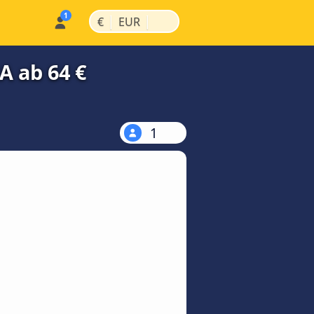
|
|
€
EUR
A ab 64 €
1