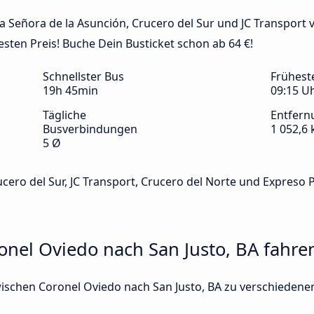
ra Señora de la Asunción, Crucero del Sur und JC Transport
esten Preis! Buche Dein Busticket schon ab 64 €!
Schnellster Bus
Frühest
19h 45min
09:15 U
Tägliche
Entfern
Busverbindungen
1 052,6
5 Ø
cero del Sur, JC Transport, Crucero del Norte und Expreso 
onel Oviedo nach San Justo, BA fahre
zwischen Coronel Oviedo nach San Justo, BA zu verschieden