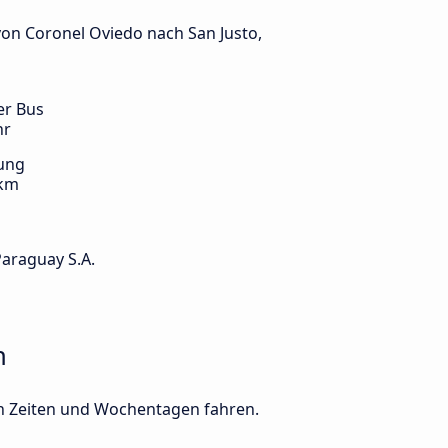
 von Coronel Oviedo nach San Justo,
er Bus
hr
ung
 km
Paraguay S.A.
n
en Zeiten und Wochentagen fahren.