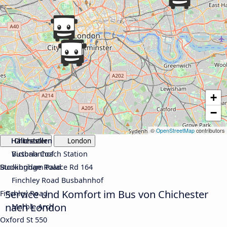
+
−
©
OpenStreetMap
contributors
Haltestellen
Haltestellen
Chichester
London
Busbahnhof
Victoria Coach Station
Stockbridge Road
Buckingham Palace Rd 164
Finchley Road Busbahnhof
Service und Komfort im Bus von Chichester
Finchley Road
nach London
Marble Arch
Oxford St 550