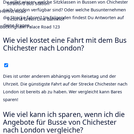
Du willst wissen, welche Sitzklassen in Bussen von Chichester
Stratford Bus Station
nach London verfügbar sind? Oder welche Busunternehmen
Hermit Road
die Strecke fahren? Im Folgenden findest Du Antworten auf
Victoria Green Line Bahnhof
deine Fragen.
Buckingham Palace Road 123
Wie viel kostet eine Fahrt mit dem Bus
Chichester nach London?
Dies ist unter anderem abhängig vom Reisetag und der
Uhrzeit. Die günstigste Fahrt auf der Strecke Chichester nach
London ist bereits ab zu haben. Wer vergleicht kann Bares
sparen!
Wie viel kann ich sparen, wenn ich die
Angebote für Busse von Chichester
nach London vergleiche?