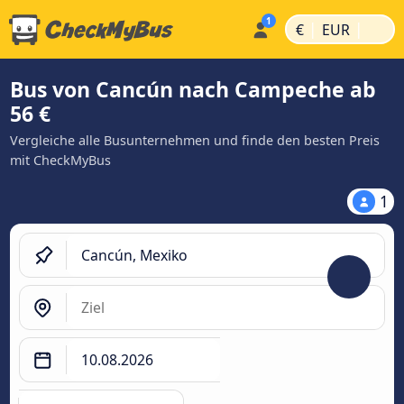
|
|
€
EUR
Bus von Cancún nach Campeche ab
56 €
Vergleiche alle Busunternehmen und finde den besten Preis
mit CheckMyBus
1