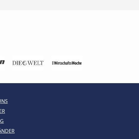
UNS
ER
AG
LÄNDER