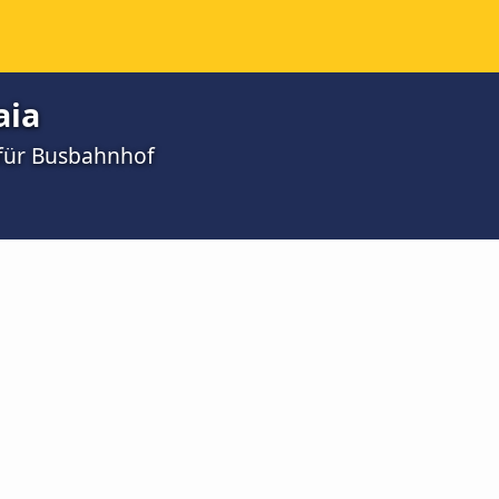
aia
 für Busbahnhof