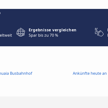
m
Ergebnisse vergleichen
eltweit
Spar bis zu 70 %
huaia Busbahnhof
Ankünfte heute an