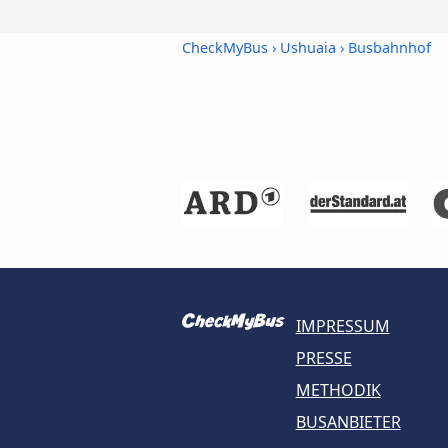
CheckMyBus
›
Ushuaia
› Busbahnhof
IMPRESSUM
PRESSE
METHODIK
BUSANBIETER