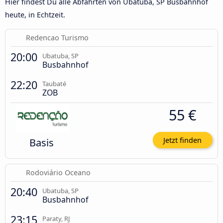
Hier findest Du alle Abfahrten von Ubatuba, SP Busbahnhof
heute, in Echtzeit.
Redencao Turismo
20:00
Ubatuba, SP
Busbahnhof
22:20
Taubaté
ZOB
55 €
Basis
Jetzt finden
Rodoviário Oceano
20:40
Ubatuba, SP
Busbahnhof
23:15
Paraty, RJ