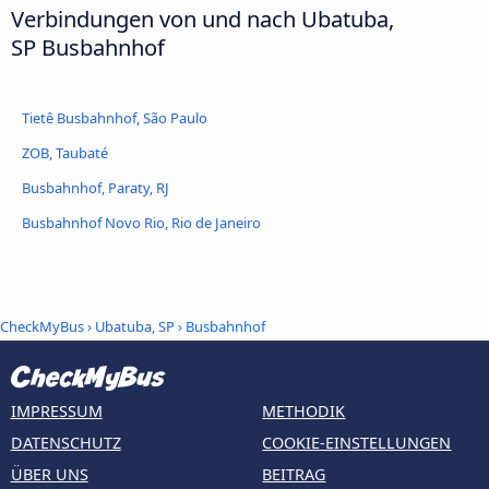
Verbindungen von und nach Ubatuba,
SP Busbahnhof
Tietê Busbahnhof, São Paulo
ZOB, Taubaté
Busbahnhof, Paraty, RJ
Busbahnhof Novo Rio, Rio de Janeiro
CheckMyBus
›
Ubatuba, SP
› Busbahnhof
IMPRESSUM
METHODIK
DATENSCHUTZ
COOKIE-EINSTELLUNGEN
ÜBER UNS
BEITRAG