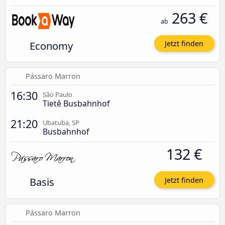
263 €
ab
Economy
Jetzt finden
Pássaro Marron
16:30
São Paulo
Tietê Busbahnhof
21:20
Ubatuba, SP
Busbahnhof
132 €
Basis
Jetzt finden
Pássaro Marron