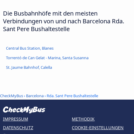
Die Busbahnhöfe mit den meisten
Verbindungen von und nach Barcelona Rda.
Sant Pere Bushaltestelle
Central Bus Station, Blanes
Torrentó de Can Gelat - Marina, Santa Susanna
St. Jaume Bahnhof, Calella
CheckMyBus
›
Barcelona
› Rda. Sant Pere Bushaltestelle
IMPRESSUM
METHODIK
DATENSCHUTZ
COOKIE-EINSTELLUNGEN