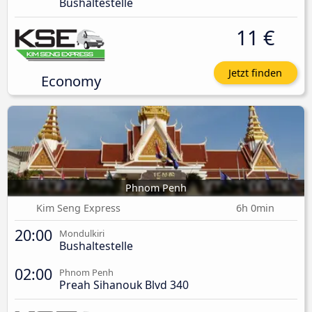
Bushaltestelle
11 €
Jetzt finden
Economy
Phnom Penh
Kim Seng Express
6h 0min
20:00
Mondulkiri
Bushaltestelle
02:00
Phnom Penh
Preah Sihanouk Blvd 340