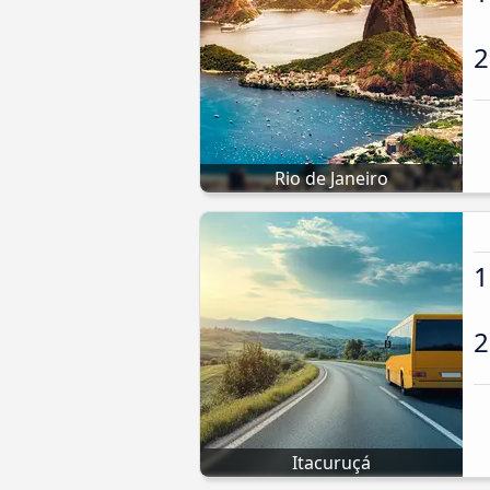
2
Rio de Janeiro
1
2
Itacuruçá