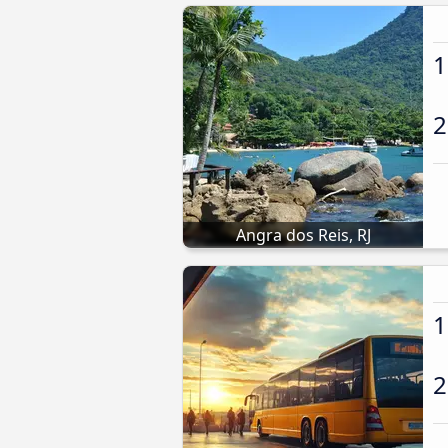
1
2
Angra dos Reis, RJ
1
2