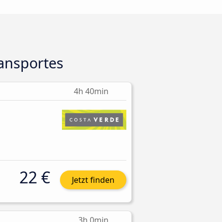
ansportes
4h 40min
22 €
Jetzt finden
3h 0min