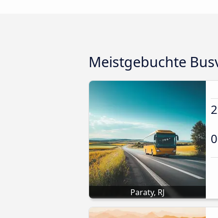
Meistgebuchte Busv
2
0
Paraty, RJ