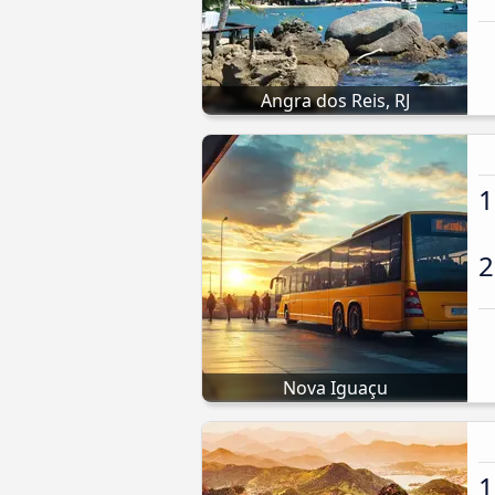
Angra dos Reis, RJ
1
2
Nova Iguaçu
1