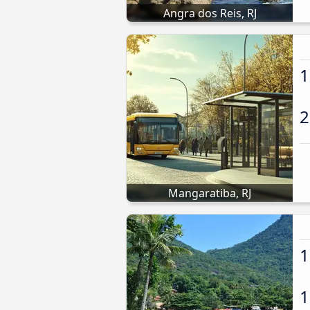
Angra dos Reis, RJ
1
2
Mangaratiba, RJ
1
1