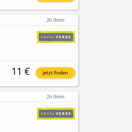
2h 0min
11 €
Jetzt finden
2h 0min