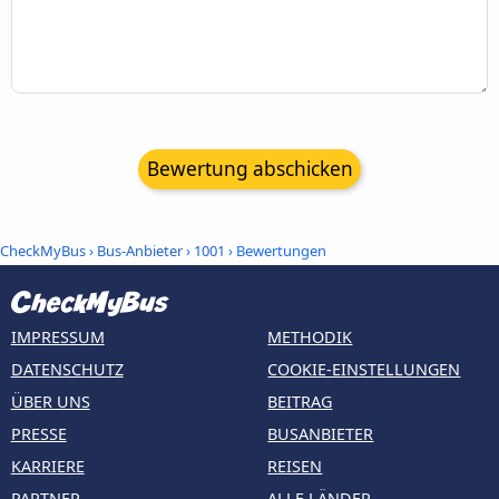
Bewertung abschicken
CheckMyBus
›
Bus-Anbieter
›
1001
› Bewertungen
IMPRESSUM
METHODIK
DATENSCHUTZ
COOKIE-EINSTELLUNGEN
ÜBER UNS
BEITRAG
PRESSE
BUSANBIETER
KARRIERE
REISEN
PARTNER
ALLE LÄNDER