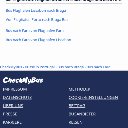
Bus Flughafen Lissabon nach Braga
Von Flughafen Porto nach Braga Bus
Bus nach Faro von Flughafen Faro
Bus nach Faro von Flughafen Lissabon
CheckMyBus
›
Busse in Portugal
›
Bus nach Braga
›
Bus nach Faro
IMPRESSUM
METHODIK
DATENSCHUTZ
COOKIE-EINSTELLUNGEN
ÜBER UNS
BEITRAG
PRESSE
BUSANBIETER
KARRIERE
REISEN