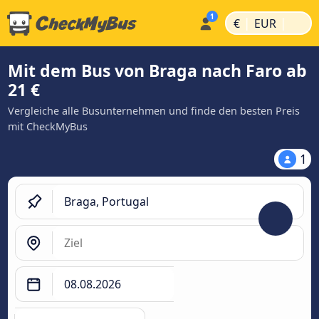
|
|
€
EUR
Mit dem Bus von Braga nach Faro ab
21 €
Vergleiche alle Busunternehmen und finde den besten Preis
mit CheckMyBus
1