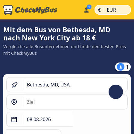
|
|
€
EUR
Mit dem Bus von Bethesda, MD
nach New York City ab 18 €
Vergleiche alle Busunternehmen und finde den besten Preis
mit CheckMyBus
1