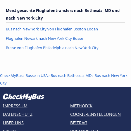
Meist gesuchte Flughafentransfers nach Bethesda, MD und
nach New York City
Bus nach New York City von Flughafen Boston Logan
Flughafen Newark nach New York City Busse
Busse von Flughafen Philadelphia nach New York City
CheckMyBus
›
Busse in USA
›
Bus nach Bethesda, MD
›
Bus nach New York
City
IMPRESSUM
METHODIK
DATENSCHUTZ
COOKIE-EINSTELLUNGEN
ÜBER UNS
BEITRAG