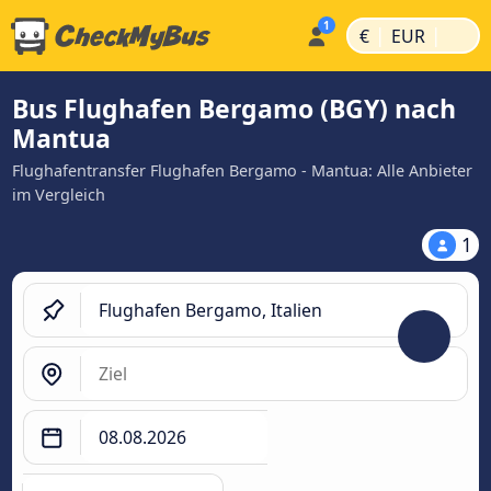
|
|
€
EUR
Bus Flughafen Bergamo (BGY) nach
Mantua
Flughafentransfer Flughafen Bergamo - Mantua: Alle Anbieter
im Vergleich
1