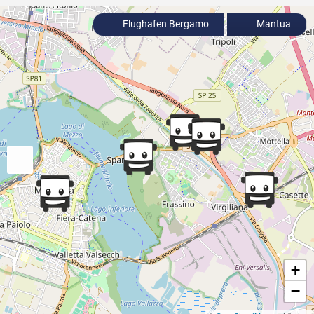
Flughafen Bergamo
Mantua
+
−