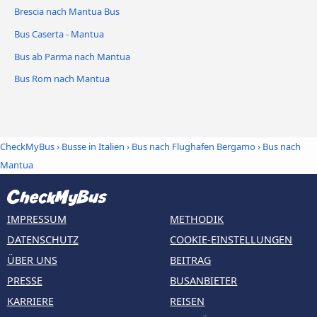
Brescia nach Mantua Bus
Bus Caserta - Mantua
Bus ab Parma nach Mantua
Bus Rom nach Mantua
CheckMyBus
›
Busse in Italien
›
Bus nach Flughafen Bergamo
›
Bus nach
Mantua
IMPRESSUM
METHODIK
DATENSCHUTZ
COOKIE-EINSTELLUNGEN
ÜBER UNS
BEITRAG
PRESSE
BUSANBIETER
KARRIERE
REISEN