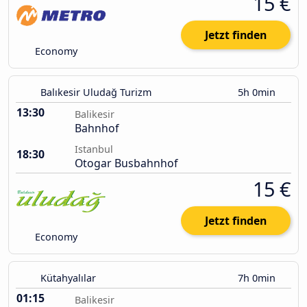
15 €
Jetzt finden
Economy
Balıkesir Uludağ Turizm
5h 0min
13:30
Balikesir
Bahnhof
Istanbul
18:30
Otogar Busbahnhof
15 €
Jetzt finden
Economy
Kütahyalılar
7h 0min
01:15
Balikesir