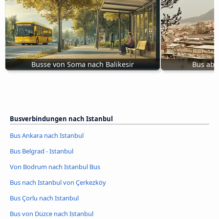
Busse von Soma nach Balikesir
Bus ab 
Busverbindungen nach Istanbul
Bus Ankara nach Istanbul
Bus Belgrad - Istanbul
Von Bodrum nach Istanbul Bus
Bus nach Istanbul von Çerkezköy
Bus Çorlu nach Istanbul
Bus von Düzce nach Istanbul