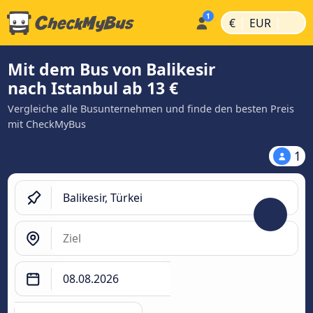
|
|
€
EUR
Mit dem Bus von Balikesir
nach Istanbul ab 13 €
Vergleiche alle Busunternehmen und finde den besten Preis
mit CheckMyBus
1