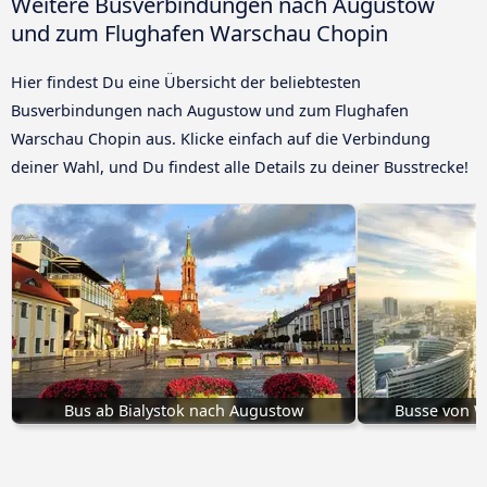
Weitere Busverbindungen nach Augustow
und zum Flughafen Warschau Chopin
Hier findest Du eine Übersicht der beliebtesten
Busverbindungen nach Augustow und zum Flughafen
Warschau Chopin aus. Klicke einfach auf die Verbindung
deiner Wahl, und Du findest alle Details zu deiner Busstrecke!
Bus ab Bialystok nach Augustow
Busse von 