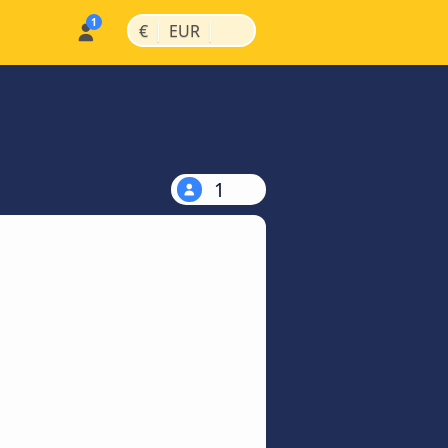
|
|
€
EUR
1