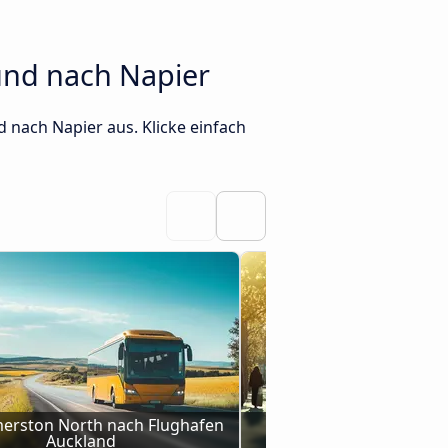
und nach Napier
 nach Napier aus. Klicke einfach
erston North nach Flughafen 
Busse von Taupo nach 
Auckland
Auckland