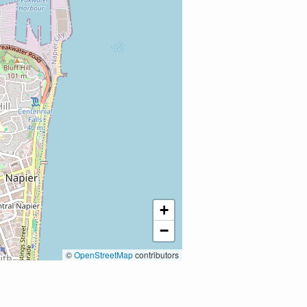
+
−
©
OpenStreetMap
contributors