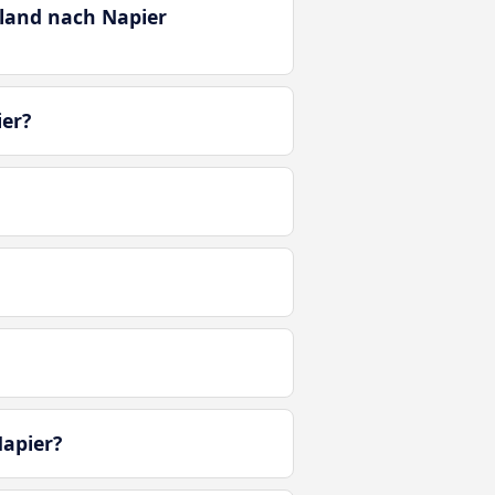
kland nach Napier
ier?
apier?