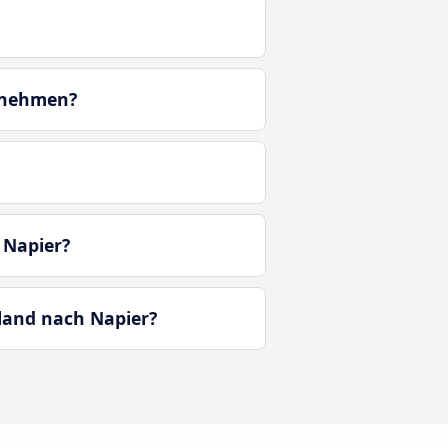
tnehmen?
 Napier?
land nach Napier?