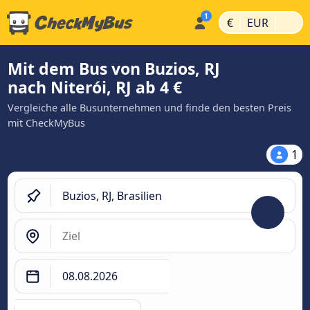
|
|
€
EUR
Mit dem Bus von Buzios, RJ
nach Niterói, RJ ab 4 €
Vergleiche alle Busunternehmen und finde den besten Preis
mit CheckMyBus
1